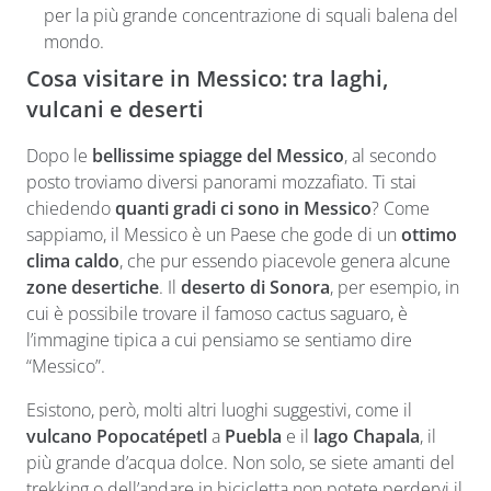
per la più grande concentrazione di squali balena del
mondo.
Cosa visitare in Messico: tra laghi,
vulcani e deserti
Dopo le
bellissime spiagge del Messico
, al secondo
posto troviamo diversi panorami mozzafiato. Ti stai
chiedendo
quanti gradi ci sono in Messico
? Come
sappiamo, il Messico è un Paese che gode di un
ottimo
clima caldo
, che pur essendo piacevole genera alcune
zone desertiche
. Il
deserto di Sonora
, per esempio, in
cui è possibile trovare il famoso cactus saguaro, è
l’immagine tipica a cui pensiamo se sentiamo dire
“Messico”.
Esistono, però, molti altri luoghi suggestivi, come il
vulcano Popocatépetl
a
Puebla
e il
lago Chapala
, il
più grande d’acqua dolce. Non solo, se siete amanti del
trekking o dell’andare in bicicletta non potete perdervi il