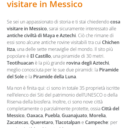
visitare in Messico
Se sei un appassionato di storia e ti stai chiedendo
cosa
visitare in Messico
, sarai sicuramente interessato alle
antiche civiltà di Maya e Aztechi
. Ciò che rimane di
essi sono alcune antiche rovine visitabili tra cui
Chichen
Itza
, una delle sette meraviglie del mondo. Il sito più
popolare è
El Castillo
, una piramide di 30 metri.
Teotihuacan
è la più grande
rovina degli Aztechi
,
meglio conosciuta per le sue due piramidi: la
Piramide
del Sole
e la
Piramide della Luna
.
Ma non è finita qui: ci sono in totale 35 proprietà iscritte
nell’elenco dei Siti del patrimonio dell’UNESCO o della
Riserva della biosfera. Inoltre, ci sono nove città
completamente o parzialmente protette, ossia
Città del
Messico
,
Oaxaca
,
Puebla
,
Guanajuato
,
Morelia
,
Zacatecas
,
Queretaro
,
Tlacotalpan
e
Campeche
: per