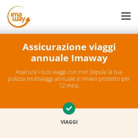
Assicurazione viaggi
annuale Imaway
Assicura i tuoi viaggi con noi! Stipula la tua
polizza multiviaggi annuale e rimani protetto per
12 mesi.
VIAGGI