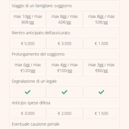
Viaggio di un famigliare: soggiorno
max 10gg / max
max 8gg / max
max 8gg / max
80€/gg
60€/gg
50€/gg
Rientro anticipato dell’assicurato
€ 5.000
€ 3.500
€ 1.500
Prolungamento del soggiorno
max 6gg / max
max 4gg / max
max 3gg / max
€120/gg
€100/gg
€80/gg
Segnalazione di un legale
Anticipo spese difesa
€ 3.000
€ 2.000
€ 1.500
Eventuale cauzione penale