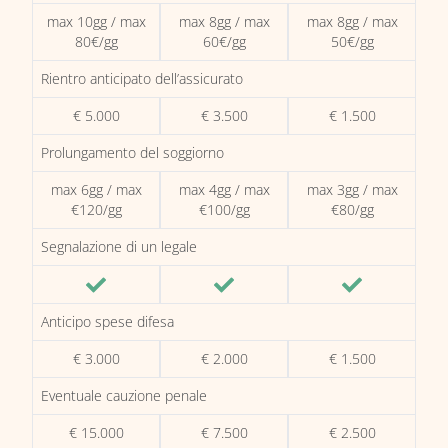
max 10gg / max
max 8gg / max
max 8gg / max
80€/gg
60€/gg
50€/gg
Rientro anticipato dell’assicurato
€ 5.000
€ 3.500
€ 1.500
Prolungamento del soggiorno
max 6gg / max
max 4gg / max
max 3gg / max
€120/gg
€100/gg
€80/gg
Segnalazione di un legale
Anticipo spese difesa
€ 3.000
€ 2.000
€ 1.500
Eventuale cauzione penale
€ 15.000
€ 7.500
€ 2.500