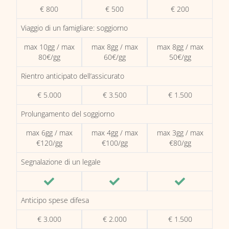
€ 800
€ 500
€ 200
Viaggio di un famigliare: soggiorno
max 10gg / max
max 8gg / max
max 8gg / max
80€/gg
60€/gg
50€/gg
Rientro anticipato dell’assicurato
€ 5.000
€ 3.500
€ 1.500
Prolungamento del soggiorno
max 6gg / max
max 4gg / max
max 3gg / max
€120/gg
€100/gg
€80/gg
Segnalazione di un legale
Anticipo spese difesa
€ 3.000
€ 2.000
€ 1.500