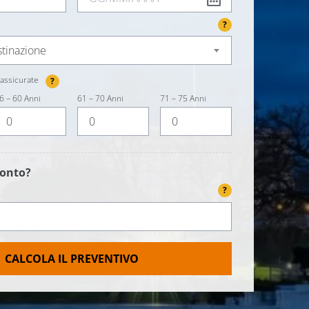
?
stinazione
assicurate
?
6 – 60 Anni
61 – 70 Anni
71 – 75 Anni
conto?
?
CALCOLA IL PREVENTIVO