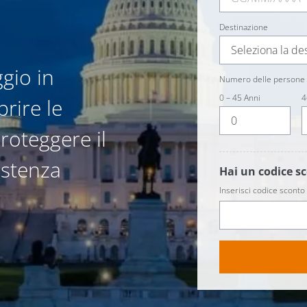
Destinazione
Seleziona la de
ggio in
Numero delle persone 
0 – 45 Anni
4
rire le
roteggere il
istenza
Hai un codice s
Inserisci codice sconto