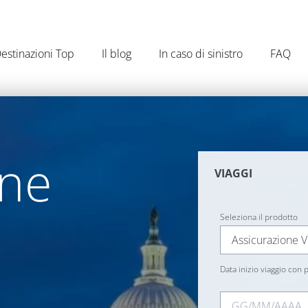
estinazioni Top
Il blog
In caso di sinistro
FAQ
one
VIAGGI
Seleziona il prodotto
Assicurazione V
Data inizio viaggio con p