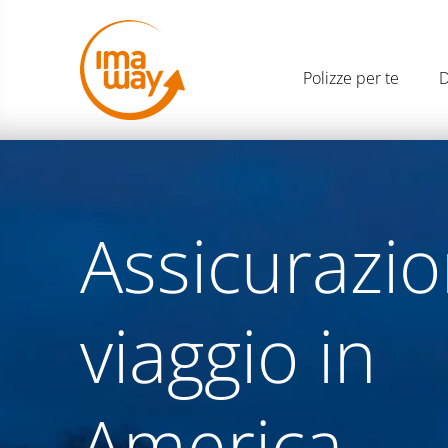
Polizze per te
D
Assicurazi
viaggio in
America