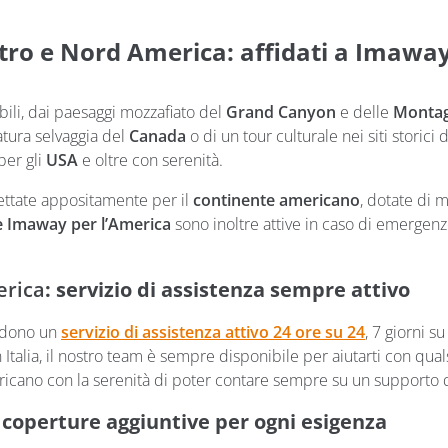
tro e Nord America: affidati a Imawa
bili, dai paesaggi mozzafiato del
Grand Canyon
e delle
Montag
natura selvaggia del
Canada
o di un tour culturale nei siti storici 
per gli
USA
e oltre con serenità.
ettate appositamente per il
continente americano
, dotate di 
e Imaway per l’America
sono inoltre attive in caso di emergenz
erica
: servizio di assistenza sempre attivo
ludono un
servizio di assistenza attivo 24 ore su 24
, 7 giorni s
 Italia, il nostro team è sempre disponibile per aiutarti con qua
americano con la serenità di poter contare sempre su un supporto q
: coperture aggiuntive per ogni esigenza