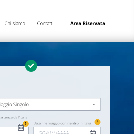
Chi siamo
Contatti
Area Riservata
iaggio Singolo
artenza dall'Italia
?
Data fine viaggio con rientro in Italia
?