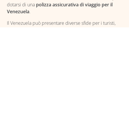
dotarsi di una
polizza assicurativa di viaggio per il
Venezuela
.
Il Venezuela può presentare diverse sfide per i turisti,
quindi è importante essere consapevoli di alcuni rischi:
Sicurezza personale e criminalità
: i crimini più
comuni includono furti e borseggi, specialmente nelle
aree turistiche affollate e nelle grandi città. Si consiglia
di non mostrare oggetti di valore e di utilizzare le
casseforti degli hotel per conservare documenti
importanti e denaro. Inoltre, è prudente evitare di
muoversi da soli dopo il tramonto.
Emergenze naturali
: il Venezuela è soggetto a
emergenze naturali come inondazioni e terremoti. È
essenziale seguire le direttive delle autorità locali e
rimanere aggiornati sulle condizioni meteorologiche,
specialmente durante la stagione delle piogge.
Malattie trasmesse dalle zanzare
: in Venezuela