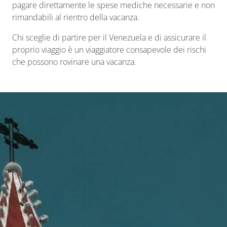
pagare direttamente le spese mediche necessarie e non
rimandabili al rientro della vacanza.
Chi sceglie di partire per il Venezuela e di assicurare il
proprio viaggio è un viaggiatore consapevole dei rischi
che possono rovinare una vacanza.