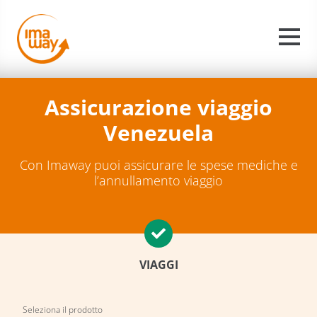
Assicurazione viaggio
Venezuela
Con Imaway puoi assicurare le spese mediche e
l’annullamento viaggio
VIAGGI
Seleziona il prodotto