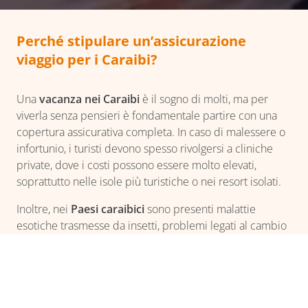
Perché stipulare un’assicurazione
viaggio per i Caraibi?
Una
vacanza nei Caraibi
è il sogno di molti, ma per
viverla senza pensieri è fondamentale partire con una
copertura assicurativa completa. In caso di malessere o
infortunio, i turisti devono spesso rivolgersi a cliniche
private, dove i costi possono essere molto elevati,
soprattutto nelle isole più turistiche o nei resort isolati.
Inoltre, nei
Paesi caraibici
sono presenti malattie
esotiche trasmesse da insetti, problemi legati al cambio
di alimentazione o acqua non potabile, ritardi nei voli
intercontinentali e frequenti smarrimenti di bagagli, in
particolare con tratte multiple o scali. Con Imaway, sei
protetto per tutta la durata del tuo viaggio, con