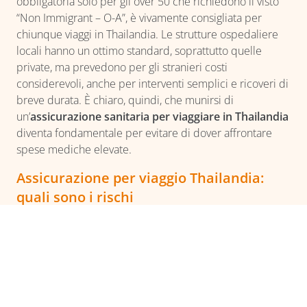
obbligatoria solo per gli over 50 che richiedono il visto
“Non Immigrant – O-A”, è vivamente consigliata per
chiunque viaggi in Thailandia. Le strutture ospedaliere
locali hanno un ottimo standard, soprattutto quelle
private, ma prevedono per gli stranieri costi
considerevoli, anche per interventi semplici e ricoveri di
breve durata. È chiaro, quindi, che munirsi di
un’
assicurazione sanitaria per viaggiare in Thailandia
diventa fondamentale per evitare di dover affrontare
spese mediche elevate.
Assicurazione per viaggio Thailandia:
quali sono i rischi
I costi sanitari molto elevati però non sono l’unico buon
motivo per munirsi di una
polizza assicurativa di
viaggio per andare in Thailandia
. Ecco quali altri
imprevisti e problematiche si possono riscontrare
viaggiando in questo Paese: