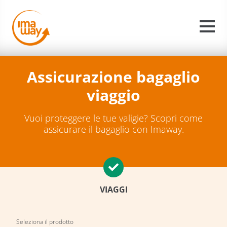
Assicurazione bagaglio
viaggio
Vuoi proteggere le tue valigie? Scopri come
assicurare il bagaglio con Imaway.
VIAGGI
Seleziona il prodotto