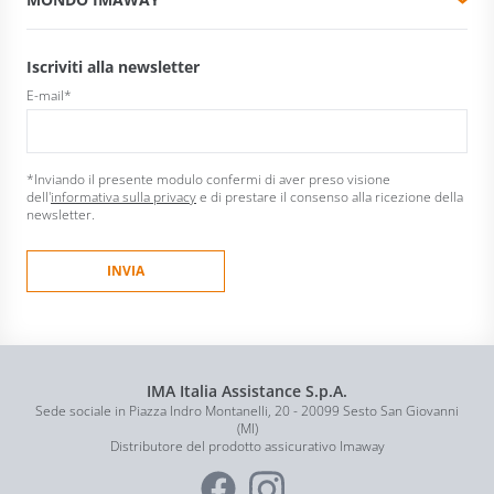
Iscriviti alla newsletter
E-mail
*
*Inviando il presente modulo confermi di aver preso visione
dell'
informativa sulla privacy
e di prestare il consenso alla ricezione della
newsletter.
IMA Italia Assistance S.p.A.
Sede sociale in Piazza Indro Montanelli, 20 - 20099 Sesto San Giovanni
(MI)
Distributore del prodotto assicurativo Imaway