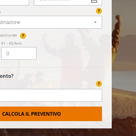
?
e
stinazione
assicurate
?
61 – 65 Anni
conto?
?
CALCOLA IL PREVENTIVO