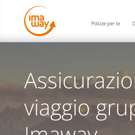
Polizze per te
D
Assicurazi
viaggio gr
Imaway