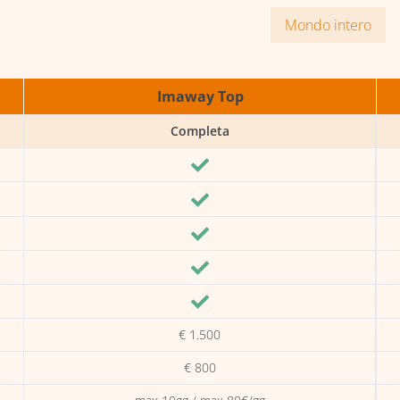
Mondo intero
Imaway Top
Completa
€ 1.500
€ 800