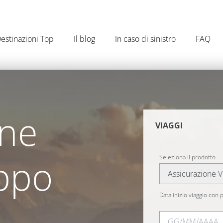
estinazioni Top
Il blog
In caso di sinistro
FAQ
one
VIAGGI
uppo
Seleziona il prodotto
Assicurazione V
Data inizio viaggio con p