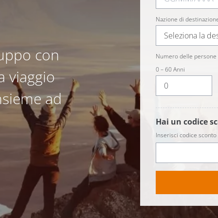
Nazione di destinazion
Seleziona la de
gruppo con
Numero delle persone 
0 – 60 Anni
a viaggio
insieme ad
Hai un codice s
Inserisci codice sconto