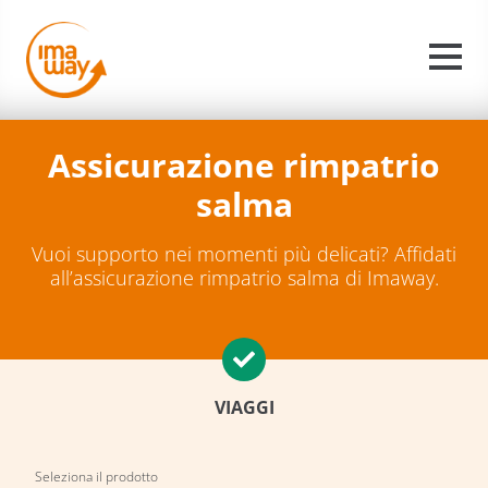
Assicurazione rimpatrio
salma
Vuoi supporto nei momenti più delicati? Affidati
all’assicurazione rimpatrio salma di Imaway.
VIAGGI
Seleziona il prodotto