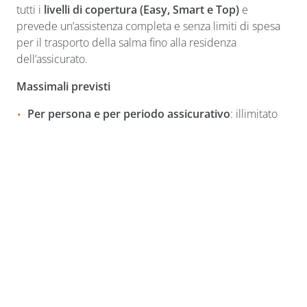
tutti i
livelli di copertura (Easy, Smart e Top)
e
prevede un’assistenza completa e senza limiti di spesa
per il trasporto della salma fino alla residenza
dell’assicurato.
Massimali previsti
Per persona e per periodo assicurativo
: illimitato
Grazie a questa copertura, i familiari dell’assicurato non
dovranno sostenere alcun costo per il trasferimento
della salma, né occuparsi delle complessità logistiche e
burocratiche legate al rimpatrio. Cosa aspetti? Proteggi il
tuo viaggio con Imaway: calcola subito un preventivo
online e scegli la polizza più adatta a te.
FAI UN PREVENTIVO