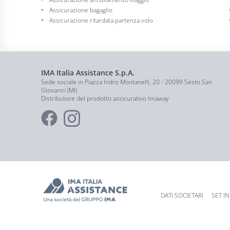
Assicurazione bagaglio
Assicurazione ritardata partenza volo
IMA Italia Assistance S.p.A.
Sede sociale in Piazza Indro Montanelli, 20 - 20099 Sesto San
Giovanni (MI)
Distributore del prodotto assicurativo Imaway
DATI SOCIETARI
SET I