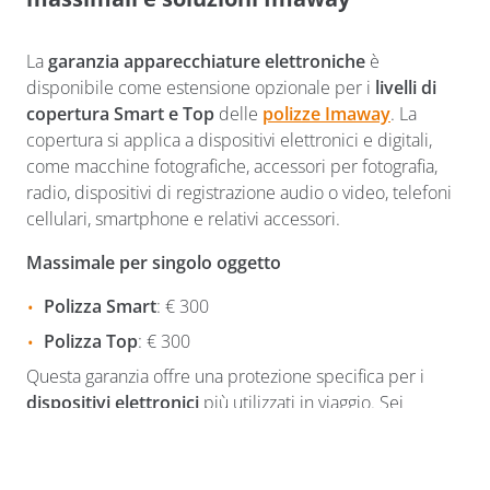
La
garanzia apparecchiature elettroniche
è
disponibile come estensione opzionale per i
livelli di
copertura Smart e Top
delle
polizze Imaway
. La
copertura si applica a dispositivi elettronici e digitali,
come macchine fotografiche, accessori per fotografia,
radio, dispositivi di registrazione audio o video, telefoni
cellulari, smartphone e relativi accessori.
Massimale per singolo oggetto
Polizza Smart
: € 300
Polizza Top
: € 300
Questa garanzia offre una protezione specifica per i
dispositivi elettronici
più utilizzati in viaggio. Sei
interessato ad aggiungerla alla tua polizza? Fai subito un
preventivo e proteggi al meglio smartphone, pc ed altri
accessori nelle tue avventure.