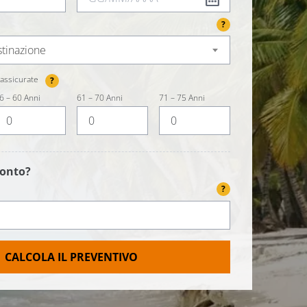
?
stinazione
assicurate
?
6 – 60 Anni
61 – 70 Anni
71 – 75 Anni
conto?
?
CALCOLA IL PREVENTIVO