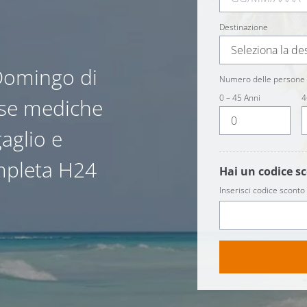
Destinazione
Seleziona la de
 Domingo di
Numero delle persone 
0 – 45 Anni
4
ese mediche
gaglio e
ompleta H24
Hai un codice s
Inserisci codice sconto