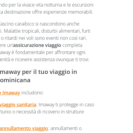
ndo per la vivace vita notturna e le escursioni
sta destinazione offre esperienze memorabili.
l fascino caraibico si nascondono anche
. Malattie tropicali, disturbi alimentari, furti
 o ritardi nei voli sono eventi non così rari.
ere un’
assicurazione viaggio
completa
away è fondamentale per affrontare ogni
nità e ricevere assistenza ovunque ti trovi.
Imaway per il tuo viaggio in
Dominicana
io Imaway
includono:
viaggio sanitaria
: Imaway ti protegge in caso
rtunio o necessità di ricovero in strutture
 annullamento viaggio
: annullamenti o