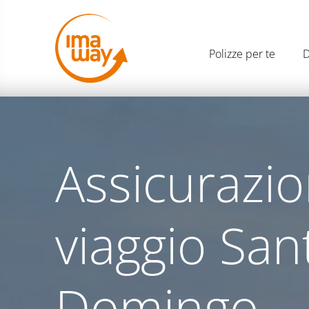
Polizze per te
D
Assicurazi
viaggio San
Domingo