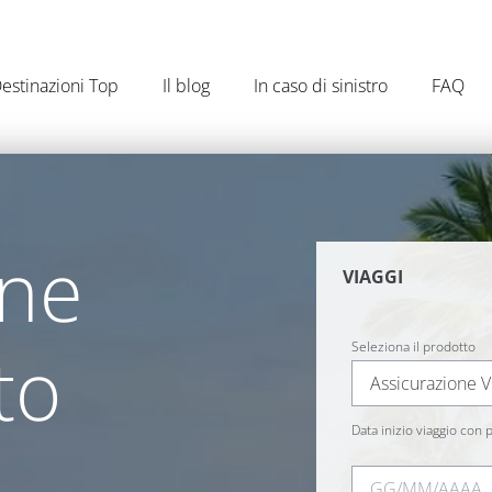
estinazioni Top
Il blog
In caso di sinistro
FAQ
one
VIAGGI
to
Seleziona il prodotto
Assicurazione V
Data inizio viaggio con p