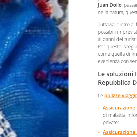
Juan Dolio
, passa
nella natura, que
Tuttavia, dietro a
possibili imprevisti
ai danni dei turisti
Per questo, scegli
come quella di Im
evenienza con sere
Le soluzioni 
Repubblica 
Le
polizze viagg
Assicurazione 
di malattia, info
private;
Assicurazione