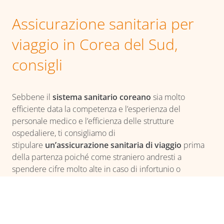
Assicurazione sanitaria per
viaggio in Corea del Sud,
consigli
Sebbene il
sistema sanitario coreano
sia molto
efficiente data la competenza e l’esperienza del
personale medico e l’efficienza delle strutture
ospedaliere, ti consigliamo di
stipulare
un’assicurazione sanitaria di viaggio
prima
della partenza poiché come straniero andresti a
spendere cifre molto alte in caso di infortunio o
ricovero. Assicurati che la tua polizza includa
il
rimpatrio sanitario
o il trasferimento d’urgenza in
Paese vicino nel caso tu abbia bisogno di cure mediche
urgenti.