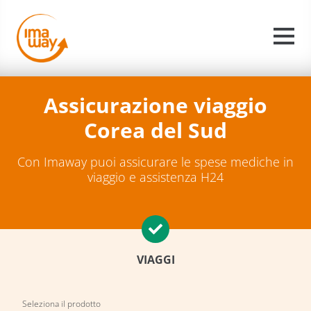
Assicurazione viaggio
Corea del Sud
Con Imaway puoi assicurare le spese mediche in
viaggio e assistenza H24
VIAGGI
Seleziona il prodotto