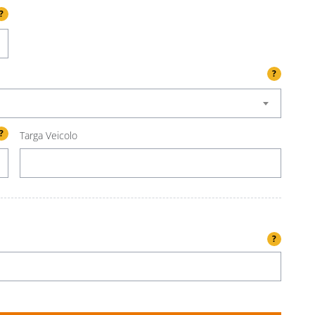
?
?
?
Targa Veicolo
?