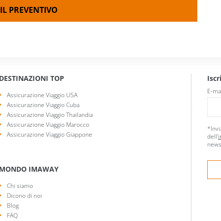
IL PREVENTIVO
DESTINAZIONI TOP
Iscr
E-ma
Assicurazione Viaggio USA
Assicurazione Viaggio Cuba
Assicurazione Viaggio Thailandia
Assicurazione Viaggio Marocco
*Invi
Assicurazione Viaggio Giappone
dell'
i
news
MONDO IMAWAY
Chi siamo
Dicono di noi
Blog
FAQ