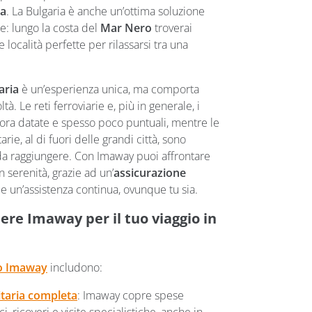
ia
. La Bulgaria è anche un’ottima soluzione
e: lungo la costa del
Mar Nero
troverai
 località perfette per rilassarsi tra una
aria
è un’esperienza unica, ma comporta
tà. Le reti ferroviarie e, più in generale, i
cora datate e spesso poco puntuali, mentre le
arie, al di fuori delle grandi città, sono
li da raggiungere. Con Imaway puoi affrontare
 serenità, grazie ad un’
assicurazione
 un’assistenza continua, ovunque tu sia.
ere Imaway per il tuo viaggio in
io Imaway
includono:
taria completa
: Imaway copre spese