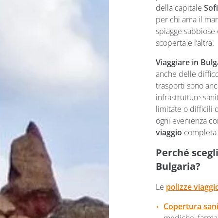
della capitale
Sof
per chi ama il mar
spiagge sabbiose e
scoperta e l’altra.
Viaggiare in Bulg
anche delle difficol
trasporti sono an
infrastrutture sanit
limitate o diffici
ogni evenienza con
viaggio
completa e
Perché scegli
Bulgaria?
Le
polizze viagg
Copertura sani