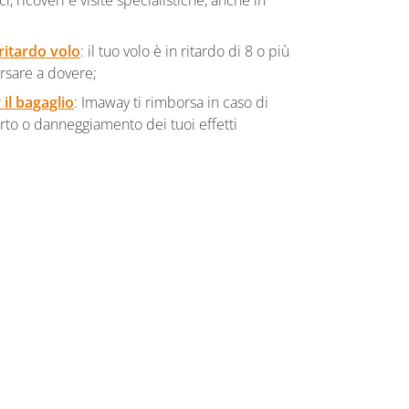
, ricoveri e visite specialistiche, anche in
ritardo volo
: il tuo volo è in ritardo di 8 o più
orsare a dovere;
il bagaglio
: Imaway ti rimborsa in caso di
rto o danneggiamento dei tuoi effetti