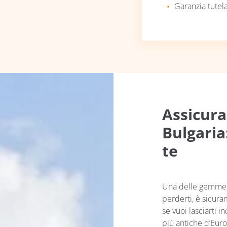
Garanzia tutel
Assicura
Bulgaria
te
Una delle gemme n
perderti, è sicur
se vuoi lasciarti i
più antiche d’Europ