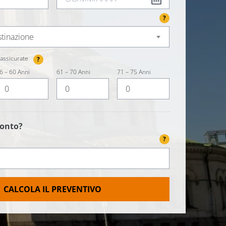
?
stinazione
assicurate
?
6 – 60 Anni
61 – 70 Anni
71 – 75 Anni
conto?
?
CALCOLA IL PREVENTIVO