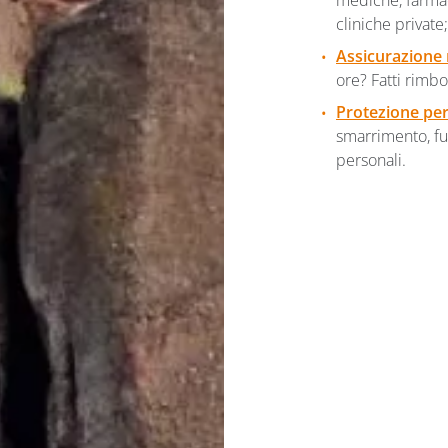
mediche, farmaci
cliniche private;
Assicurazione 
ore? Fatti rimb
Protezione per 
smarrimento, fu
personali.