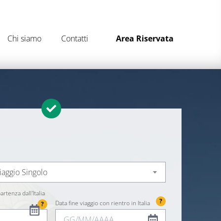
Chi siamo
Contatti
Area Riservata
iaggio Singolo
artenza dall'Italia
?
Data fine viaggio con rientro in Italia
?