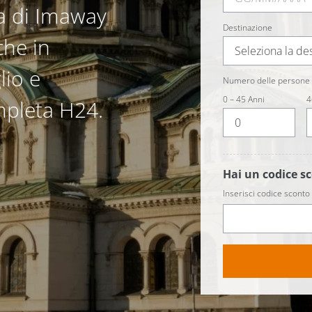
ia di Imaway
Destinazione
che in
Seleziona la de
lio e
Numero delle persone 
0 – 45 Anni
4
mpleta H24.
Hai un codice s
Inserisci codice sconto