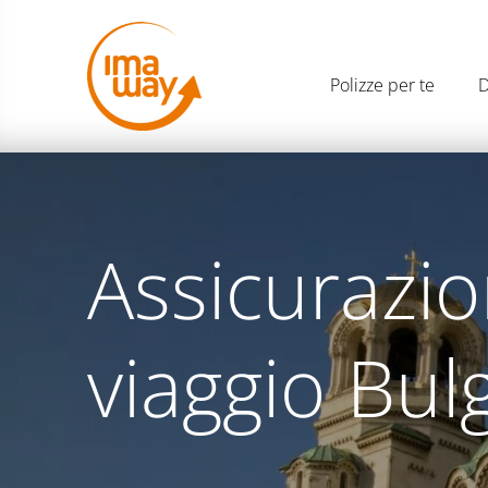
Polizze per te
D
Assicurazi
viaggio Bul