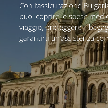
Con l’assicurazione Bulgar
puoi coprire le spese medi
viaggio, proteggere il bagag
garantirti un’assistenza co