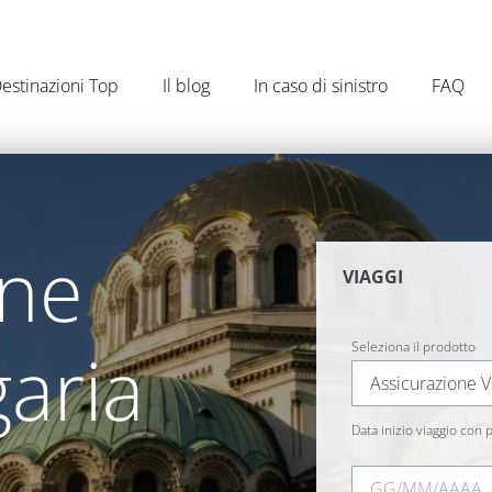
estinazioni Top
Il blog
In caso di sinistro
FAQ
one
VIAGGI
garia
Seleziona il prodotto
Assicurazione V
Data inizio viaggio con p