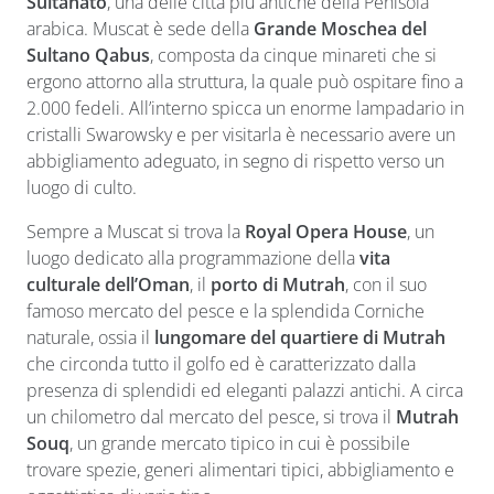
Sultanato
, una delle città più antiche della Penisola
arabica. Muscat è sede della
Grande Moschea del
Sultano Qabus
, composta da cinque minareti che si
ergono attorno alla struttura, la quale può ospitare fino a
2.000 fedeli. All’interno spicca un enorme lampadario in
cristalli Swarowsky e per visitarla è necessario avere un
abbigliamento adeguato, in segno di rispetto verso un
luogo di culto.
Sempre a Muscat si trova la
Royal Opera House
, un
luogo dedicato alla programmazione della
vita
culturale dell’Oman
, il
porto di Mutrah
, con il suo
famoso mercato del pesce e la splendida Corniche
naturale, ossia il
lungomare del
quartiere di Mutrah
che circonda tutto il golfo ed è caratterizzato dalla
presenza di splendidi ed eleganti palazzi antichi. A circa
un chilometro dal mercato del pesce, si trova il
Mutrah
Souq
, un grande mercato tipico in cui è possibile
trovare spezie, generi alimentari tipici, abbigliamento e