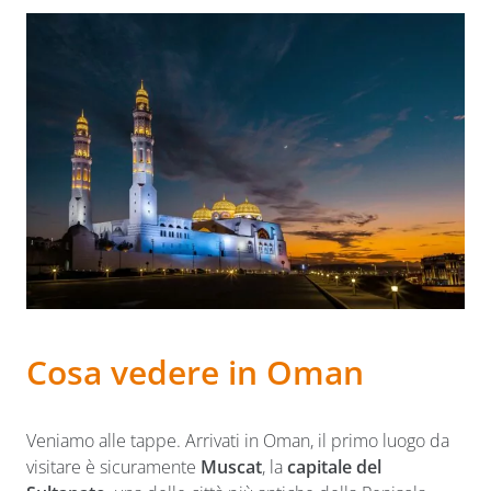
Cosa vedere in Oman
Veniamo alle tappe. Arrivati in Oman, il primo luogo da
visitare è sicuramente
Muscat
, la
capitale del