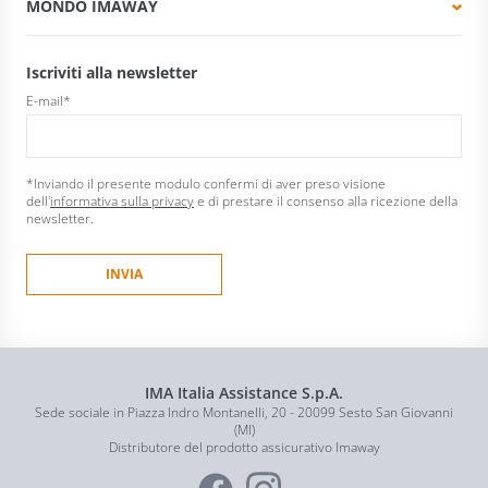
MONDO IMAWAY
Iscriviti alla newsletter
E-mail
*
*Inviando il presente modulo confermi di aver preso visione
dell'
informativa sulla privacy
e di prestare il consenso alla ricezione della
newsletter.
IMA Italia Assistance S.p.A.
Sede sociale in Piazza Indro Montanelli, 20 - 20099 Sesto San Giovanni
(MI)
Distributore del prodotto assicurativo Imaway