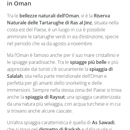
in Oman
Tra le
bellezze naturali dell’Oman
, vi è la
Riserva
Naturale delle Tartarughe di Ras al Jinz
, situata nella
costa est del Paese, è un luogo in cui è possibile
ammirare le tartarughe verdi in via d’estinzione, specie
nel periodo che va da agosto a novembre.
Ma l’Oman è famoso anche per il suo mare cristallino e
le spiagge paradisiache. Tra le
spiagge più belle
e più
apprezzate dai turisti c’è sicuramente la
spiaggia di
Salalah
, sita nella parte meridionale dell’Oman e
perfetta per gli amanti dello snorkeling e delle
immersioni. Sempre nella stessa zona del Paese si trova
anche la
spiaggia di Raysut
, una spiaggia caratterizzata
da una natura più selvaggia, con acqua turchese e in cui
si trovano anche alcune cascate.
Un’altra spiaggia caratteristica è quella di
As Sawadi
,
che si trova nel
distretto di Barkah
e dalla quale si