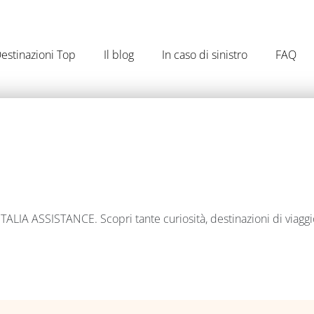
estinazioni Top
Il blog
In caso di sinistro
FAQ
IA ASSISTANCE. Scopri tante curiosità, destinazioni di viaggio, in