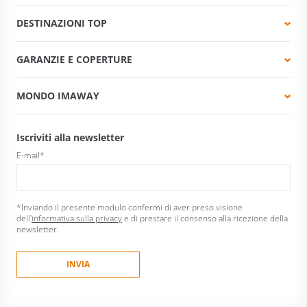
DESTINAZIONI TOP
GARANZIE E COPERTURE
MONDO IMAWAY
Iscriviti alla newsletter
E-mail
*
*Inviando il presente modulo confermi di aver preso visione
dell'
informativa sulla privacy
e di prestare il consenso alla ricezione della
newsletter.