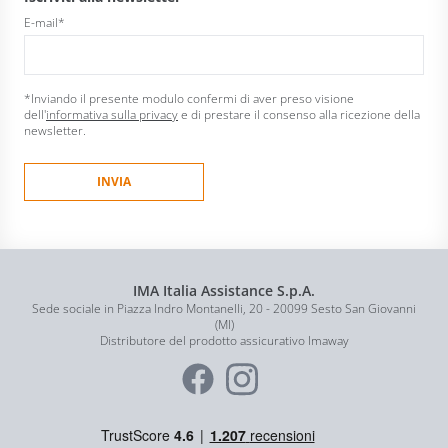
E-mail
*
*Inviando il presente modulo confermi di aver preso visione
dell'
informativa sulla privacy
e di prestare il consenso alla ricezione della
newsletter.
IMA Italia Assistance S.p.A.
Sede sociale in Piazza Indro Montanelli, 20 - 20099 Sesto San Giovanni
(MI)
Distributore del prodotto assicurativo Imaway