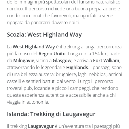
delle immagini più spettacolari del turismo naturalistico
nordico. Il percorso richiede una buona preparazione e
condizioni climatiche favorevoli, ma ogni fatica viene
ripagata da panorami davvero epici.
Scozia: West Highland Way
La
West Highland Way
è il trekking a lunga percorrenza
più famoso del
Regno Unito
. Lunga circa 154 km, parte
da
Milngavie
, vicino a
Glasgow
, e arriva a
Fort William
,
attraversando le leggendarie
Highlands
. I paesaggi sono
di una bellezza austera: brughiere, laghi nebbiosi, antichi
castelli e sentieri battuti dal vento. Lungo il percorso
troverai pub, locande e piccoli campeggi, che rendono
questa esperienza autentica e accessibile anche a chi
viaggia in autonomia.
Islanda: Trekking di Laugavegur
Il trekking
Laugavegur
è un’avventura tra i paesaggi più