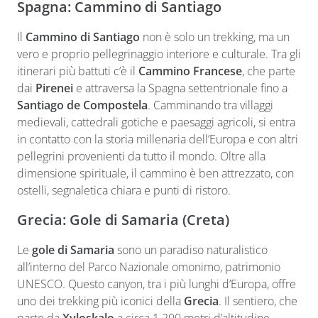
Spagna: Cammino di Santiago
Il
Cammino di Santiago
non è solo un trekking, ma un
vero e proprio pellegrinaggio interiore e culturale. Tra gli
itinerari più battuti c’è il
Cammino Francese
, che parte
dai
Pirenei
e attraversa la Spagna settentrionale fino a
Santiago de Compostela
. Camminando tra villaggi
medievali, cattedrali gotiche e paesaggi agricoli, si entra
in contatto con la storia millenaria dell’Europa e con altri
pellegrini provenienti da tutto il mondo. Oltre alla
dimensione spirituale, il cammino è ben attrezzato, con
ostelli, segnaletica chiara e punti di ristoro.
Grecia: Gole di Samaria (Creta)
Le
gole di Samaria
sono un paradiso naturalistico
all’interno del Parco Nazionale omonimo, patrimonio
UNESCO. Questo canyon, tra i più lunghi d’Europa, offre
uno dei trekking più iconici della
Grecia
. Il sentiero, che
parte da
Xyloskalo
a circa 1.200 metri d’altitudine,