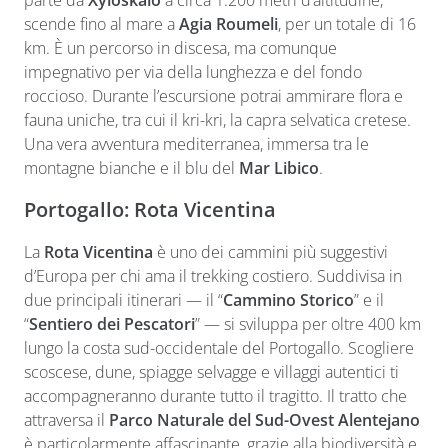
scende fino al mare a
Agia Roumeli
, per un totale di 16
km. È un percorso in discesa, ma comunque
impegnativo per via della lunghezza e del fondo
roccioso. Durante l’escursione potrai ammirare flora e
fauna uniche, tra cui il kri-kri, la capra selvatica cretese.
Una vera avventura mediterranea, immersa tra le
montagne bianche e il blu del
Mar Libico
.
Portogallo: Rota Vicentina
La
Rota Vicentina
è uno dei cammini più suggestivi
d’Europa per chi ama il trekking costiero. Suddivisa in
due principali itinerari — il “
Cammino Storico
” e il
“
Sentiero dei Pescatori
” — si sviluppa per oltre 400 km
lungo la costa sud-occidentale del Portogallo. Scogliere
scoscese, dune, spiagge selvagge e villaggi autentici ti
accompagneranno durante tutto il tragitto. Il tratto che
attraversa il
Parco Naturale del Sud-Ovest Alentejano
è particolarmente affascinante, grazie alla biodiversità e