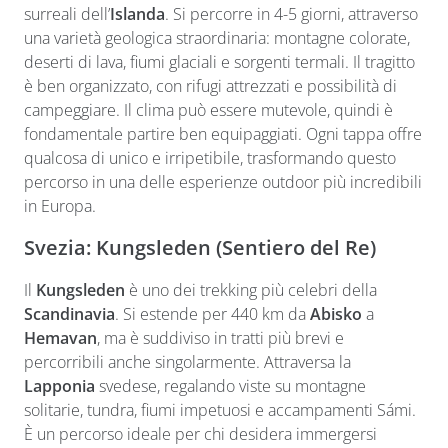
surreali dell’
Islanda
. Si percorre in 4-5 giorni, attraverso
una varietà geologica straordinaria: montagne colorate,
deserti di lava, fiumi glaciali e sorgenti termali. Il tragitto
è ben organizzato, con rifugi attrezzati e possibilità di
campeggiare. Il clima può essere mutevole, quindi è
fondamentale partire ben equipaggiati. Ogni tappa offre
qualcosa di unico e irripetibile, trasformando questo
percorso in una delle esperienze outdoor più incredibili
in Europa.
Svezia: Kungsleden (Sentiero del Re)
Il
Kungsleden
è uno dei trekking più celebri della
Scandinavia
. Si estende per 440 km da
Abisko
a
Hemavan
, ma è suddiviso in tratti più brevi e
percorribili anche singolarmente. Attraversa la
Lapponia
svedese, regalando viste su montagne
solitarie, tundra, fiumi impetuosi e accampamenti Sámi.
È un percorso ideale per chi desidera immergersi