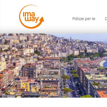
Polizze per te
D