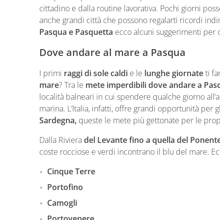
cittadino e dalla routine lavorativa. Pochi giorni po
anche grandi città che possono regalarti ricordi indi
Pasqua e Pasquetta
ecco alcuni suggerimenti per o
Dove andare al mare a Pasqua
I primi
raggi di sole caldi
e le
lunghe giornate
ti f
mare
? Tra le
mete imperdibili dove andare a Pa
località balneari in cui spendere qualche giorno all’
marina. L’Italia, infatti, offre grandi opportunità per
Sardegna,
queste le mete più gettonate per le propr
Dalla Riviera
del Levante fino a quella del Ponent
coste rocciose e verdi incontrano il blu del mare. E
Cinque Terre
Portofino
Camogli
Portovenere