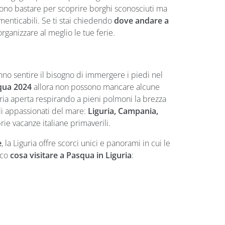
ssono bastare per scoprire borghi sconosciuti ma
menticabili. Se ti stai chiedendo
dove andare a
rganizzare al meglio le tue ferie.
anno sentire il bisogno di immergere i piedi nel
squa 2024
allora non possono mancare alcune
aria aperta respirando a pieni polmoni la brezza
 gli appassionati del mare:
Liguria, Campania,
ie vacanze italiane primaverili.
e
, la Liguria offre scorci unici e panorami in cui le
cco
cosa visitare a Pasqua
in Liguria
: