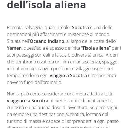
dell’isola aliena
Remota, selvaggia, quasi irreale:
Socotra
è una delle
destinazioni più affascinanti e misteriose al mondo.
Situata nell’
Oceano Indiano
, al largo delle coste dello
Yemen
, quest’isola è spesso definita
“l’isola aliena”
per i
suoi paesaggi surreali e la sua biodiversità unica. Alberi
che sembrano usciti da un film di fantascienza, spiagge
incontaminate, canyon profondi e villaggi sospesi nel
tempo rendono ogni
viaggio a Socotra
un’esperienza
davvero fuori dall’ordinario.
Non si può certo considerare una meta adatta a tutti:
viaggiare a Socotra
richiede spirito di adattamento,
curiosità e una buona dose di avventura. Se però sogni
da sempre una destinazione autentica, lontana dal
turismo di massa e capace di sorprenderti a ogni passo,
allora sei nel posto giusto. In questa guida a cura di