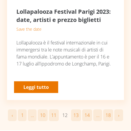
Lollapalooza Festival Parigi 2023:
date, artisti e prezzo biglietti
Save the date
Lollapalooza è il festival internazionale in cui
immergersi tra le note musicali di artisti di
fama mondiale. L’appuntamento è per il 16 e
17 luglio all’ippodromo de Longchamp, Parigi.
Leggi tutto
‹
1
…
10
11
12
13
14
…
18
›