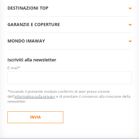
DESTINAZIONI TOP
GARANZIE E COPERTURE
MONDO IMAWAY
Iscriviti alla newsletter
E-mail
*
*Inviando il presente modulo confermi di aver preso visione
dell'
informativa sulla privacy
e di prestare il consenso alla ricezione della
newsletter.