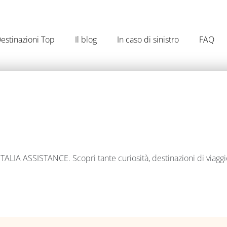
estinazioni Top
Il blog
In caso di sinistro
FAQ
IA ASSISTANCE. Scopri tante curiosità, destinazioni di viaggio, in